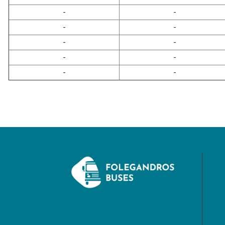
-
-
-
-
-
-
-
-
-
-