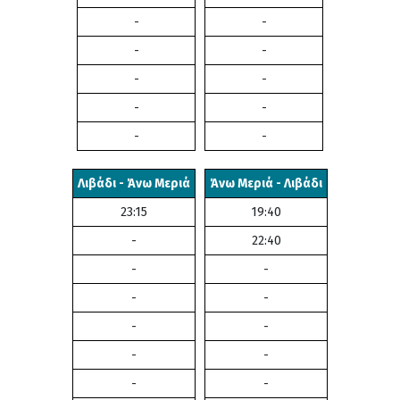
-
-
-
-
-
-
-
-
-
-
Λιβάδι - Άνω Μεριά
Άνω Μεριά - Λιβάδι
23:15
19:40
-
22:40
-
-
-
-
-
-
-
-
-
-