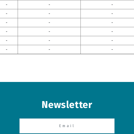
-
-
-
-
-
-
-
-
-
-
-
-
-
-
-
-
-
-
Newsletter