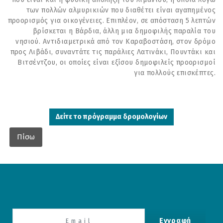
των πολλών αλμυρικιών που διαθέτει είναι αγαπημένος
προορισμός για οικογένειες. Επιπλέον, σε απόσταση 5 λεπτών
βρίσκεται η Βάρδια, άλλη μια δημοφιλής παραλία του
νησιού. Αντιδιαμετρικά από τον Καραβοστάση, στον δρόμο
προς Λιβάδι, συναντάτε τις παράλιες Λατινάκι, Πουντάκι και
Βιτσέντζου, οι οποίες είναι εξίσου δημοφιλείς προορισμοί
για πολλούς επισκέπτες.
Δείτε το πρόγραμμα δρομολογίων
Πίσω
Εγγραφή