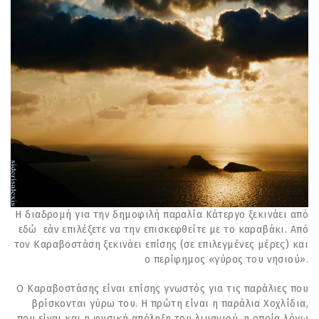
Η διαδρομή για την δημοφιλή παραλία Κάτεργο ξεκινάει από
εδώ εάν επιλέξετε να την επισκεφθείτε με το καραβάκι. Από
τον Καραβοστάση ξεκινάει επίσης (σε επιλεγμένες μέρες) και
ο περίφημος «γύρος του νησιού».
Ο Καραβοστάσης είναι επίσης γνωστός για τις παράλιες που
βρίσκονται γύρω του. Η πρώτη είναι η παράλια Χοχλίδια,
που είναι και η φυσική απόληξη του λιμανιού, η οποία λόγω