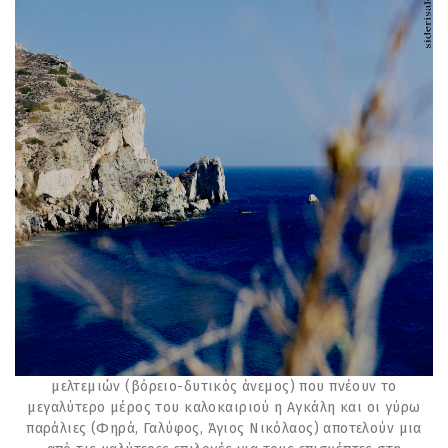
μελτεμιών (βόρειο-δυτικός άνεμος) που πνέουν το
μεγαλύτερο μέρος του καλοκαιριού η Αγκάλη και οι γύρω
παράλιες (Φηρά, Γαλύφος, Άγιος Νικόλαος) αποτελούν μια