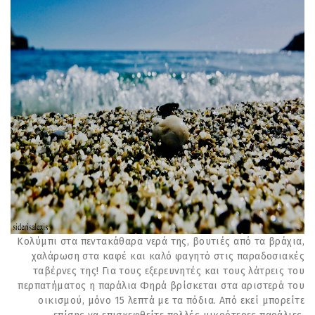
Κολύμπι στα πεντακάθαρα νερά της, βουτιές από τα βράχια,
χαλάρωση στα καφέ και καλό φαγητό στις παραδοσιακές
ταβέρνες της! Για τους εξερευνητές και τους λάτρεις του
περπατήματος η παράλια Φηρά βρίσκεται στα αριστερά του
οικισμού, μόνο 15 λεπτά με τα πόδια. Από εκεί μπορείτε