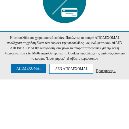
Η ιστοσελίδα μας χρησιμοποιεί cookies. Πατώντας το κουμπί ΑΠΟΔΕΧΟΜΑΙ
αποδέχεσαι τη χρήση όλων των cookies της ιστοσελίδας μας, ενώ με το κουμπί ΔΕΝ
ΑΠΟΔΕΧΟΜΑΙ θα ενεργοποιηθούν μόνο τα απαραίτητα cookies για την ορθή
λειτουργία του site. Μάθε περισσότερα για τα Cookies και άλλαξε τις επιλογές σου από
το κουμπί "Προτιμήσεις".
Διαβάστε περισσότερα
ΑΠΟΔΕΧΟΜΑΙ
ΔΕΝ ΑΠΟΔΕΧΟΜΑΙ
Προτιμήσεις ↓
ΠΡΟΓΡΑΜΜΑ ΔΡΟΜΟΛΟΓΙΩΝ
ΑΝΑΖΗΤΗΣΗ ΔΡΟΜΟΛΟΓΙΟΥ