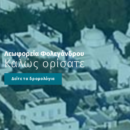
Λεωφορεία Φολεγάνδρου
Καλώς ορίσατε
Δείτε τα δρομολόγια